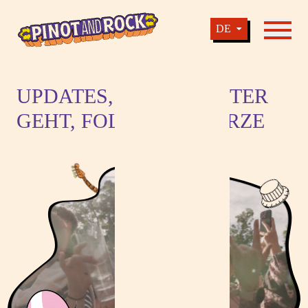
Pinot and Rock – Musik, Wein und Genuss am Kaiserstuhl
DE
Navigati
Pinot And Rock - Presented by BANSBACH
UPDATES, WIE ES WEITER
GEHT, FOLGEN IN KÜRZE