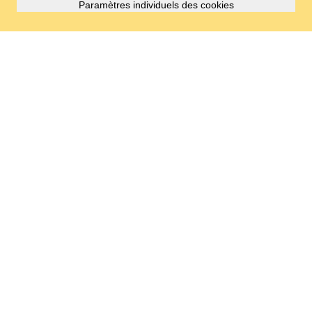
Paramètres individuels des cookies
INSCRIPTION
NEWSLETTER
Inscrivez-vous à la newsletter de Pinot and Rock et ne
manquez plus aucune information sur la programmation,
la gastronomie, l'arrivée et bien plus encore.
S'inscrire maintenant