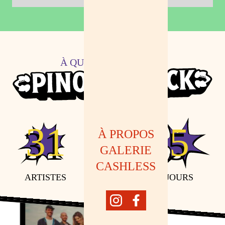
À QUOI S'ATTENDRE À
PINOT AND ROCK
31
3
5
À PROPOS
GALERIE
CASHLESS
ARTISTES
SCÈNES
JOURS
Instagram
Facebook