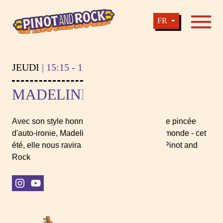
Madeline Juno | Pinot & Rock
FR
Navigati
Pinot And Rock - Presented by BANSBACH
JEUDI
| 15:15 - 16:00
MADELINE JUNO
Avec son style honnête et authentique et une pincée
d'auto-ironie, Madeline Juno captive tout le monde - cet
été, elle nous ravira avec sa musique chez Pinot and
Rock
instagram
youtube