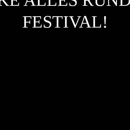
FESTIVAL!